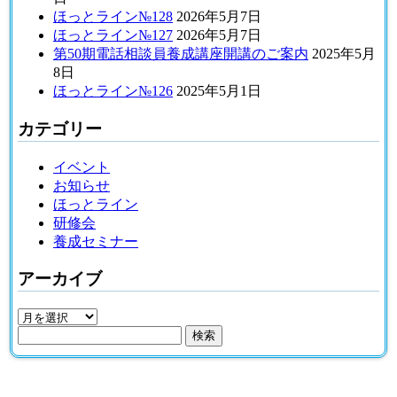
ほっとライン№128
2026年5月7日
ほっとライン№127
2026年5月7日
第50期電話相談員養成講座開講のご案内
2025年5月
8日
ほっとライン№126
2025年5月1日
カテゴリー
イベント
お知らせ
ほっとライン
研修会
養成セミナー
アーカイブ
ア
検
ー
索:
カ
イ
公益社団法人 金沢こころの電話
ブ