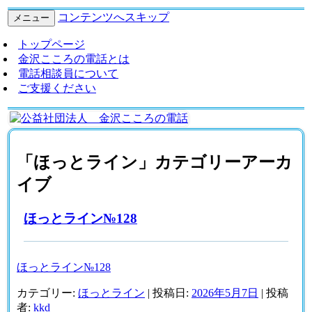
コンテンツへスキップ
メニュー
トップページ
金沢こころの電話とは
電話相談員について
ご支援ください
公益
あ
「
ほっとライン
」カテゴリーアーカ
社団
な
イブ
法
た
人
の
金沢
声
ほっとライン№128
ここ
を
ろの
き
電話
か
ほっとライン№128
せ
て
カテゴリー:
ほっとライン
| 投稿日:
2026年5月7日
|
投稿
く
者:
kkd